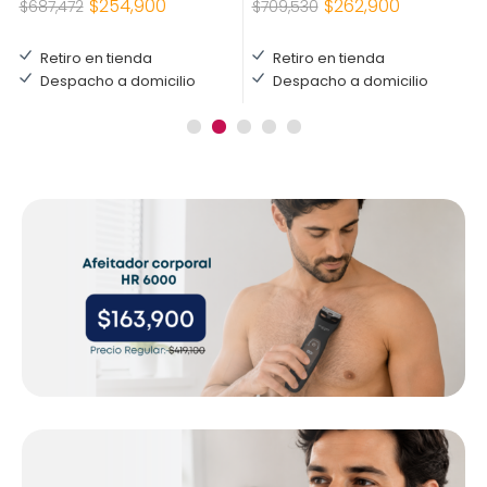
$
262,900
$
254,900
$
709,530
$
687,472
Retiro en tienda
Retiro en tienda
Despacho a domicilio
Despacho a domicilio