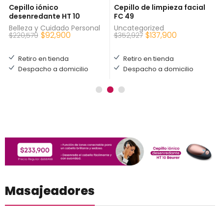
Cepillo iónico
Cepillo de limpieza facial
desenredante HT 10
FC 49
Belleza y Cuidado Personal
Uncategorized
$
92,900
$
137,900
$
220,579
$
352,927
Retiro en tienda
Retiro en tienda
Despacho a domicilio
Despacho a domicilio
Masajeadores