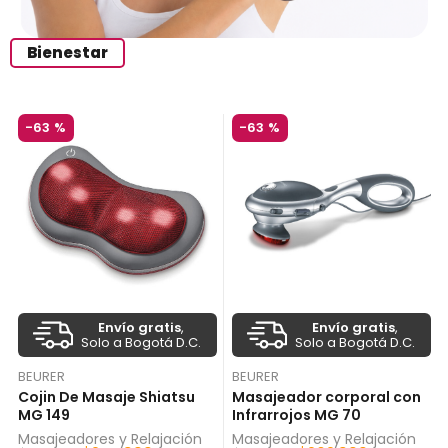
Bienestar
-
63 %
-
63 %
Envío gratis
,
Envío gratis
,
Solo a Bogotá D.C.
Solo a Bogotá D.C.
BEURER
BEURER
Masajeador corporal con
Cojin De Masaje Shiatsu
Infrarrojos MG 70
MG 149
Masajeadores y Relajación
Masajeadores y Relajación