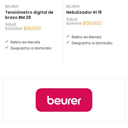
BEURER
BEURER
Tensiómetro digital de
Nebulizador IH 18
brazo BM 28
Salud
$
139,900
$
318,614
Salud
$
119,900
$
232,834
Retiro en tienda
Retiro en tienda
Despacho a domicilio
Despacho a domicilio